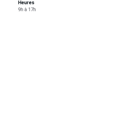
Heures
9h à 17h
Qualité
Machines à laver de tapis automatiques 
d'origine turque.