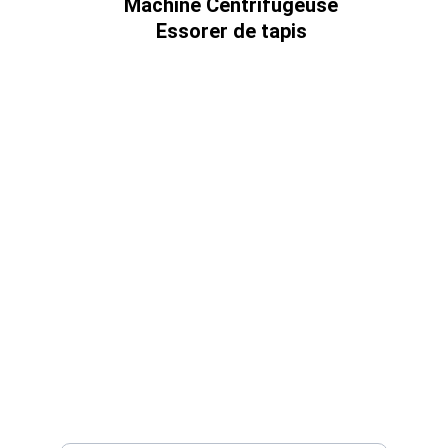
Machine Centrifugeuse 
Essorer de tapis 
Qualité
Machines à laver de tapis automatiques 
d'origine turque.
SERVICE
contact@lavtapismaroc.com
+212 6 94 51 50 50
EXPERTISE
Entrez votre adresse e-mail